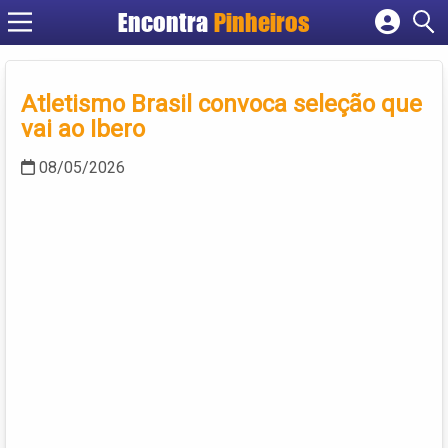
Encontra
Pinheiros
Cadastrar empresa
Fazer login
Atletismo Brasil convoca seleção que
Criar conta
vai ao Ibero
08/05/2026