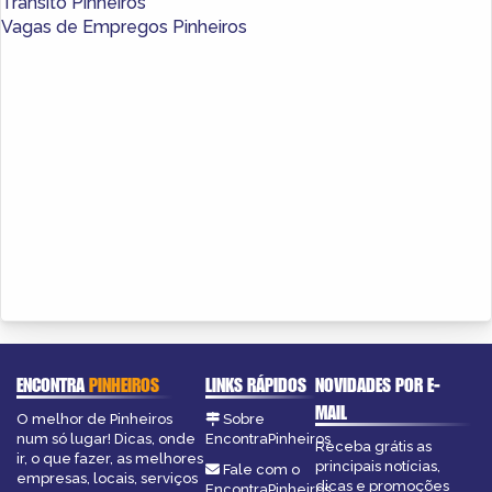
Trânsito Pinheiros
Vagas de Empregos Pinheiros
ENCONTRA
PINHEIROS
LINKS RÁPIDOS
NOVIDADES POR E-
MAIL
O melhor de Pinheiros
Sobre
num só lugar! Dicas, onde
EncontraPinheiros
Receba grátis as
ir, o que fazer, as melhores
principais notícias,
Fale com o
empresas, locais, serviços
dicas e promoções
EncontraPinheiros