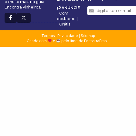
e muito mais no guia
Encontra Pinheiros.
ANUNCIE
:
Com
destaque
|
Grátis
Termos
|
Privacidade
|
Sitemap
Criado com
e
pelo time do EncontraBrasil