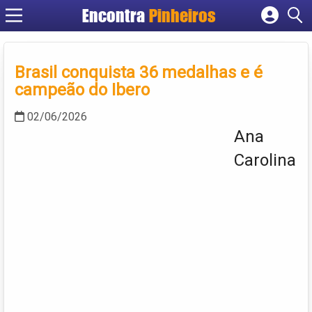
Encontra
Pinheiros
Cadastrar empresa
Fazer login
Brasil conquista 36 medalhas e é
Criar conta
campeão do Ibero
02/06/2026
Ana
Carolina