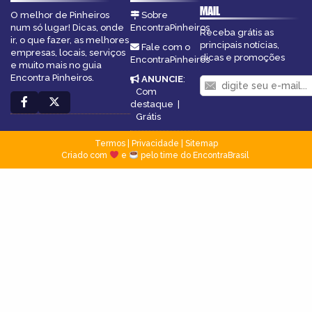
MAIL
O melhor de Pinheiros
Sobre
num só lugar! Dicas, onde
EncontraPinheiros
Receba grátis as
ir, o que fazer, as melhores
principais notícias,
Fale com o
empresas, locais, serviços
dicas e promoções
EncontraPinheiros
e muito mais no guia
Encontra Pinheiros.
ANUNCIE
:
Com
destaque
|
Grátis
Termos
|
Privacidade
|
Sitemap
Criado com
e
pelo time do EncontraBrasil