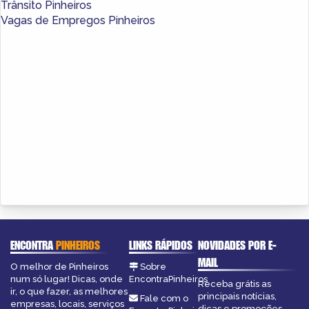
Trânsito Pinheiros
Vagas de Empregos Pinheiros
ENCONTRA
PINHEIROS
LINKS RÁPIDOS
NOVIDADES POR E-
MAIL
O melhor de Pinheiros
Sobre
num só lugar! Dicas, onde
EncontraPinheiros
Receba grátis as
ir, o que fazer, as melhores
principais notícias,
Fale com o
empresas, locais, serviços
dicas e promoções