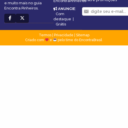
EncontraPinheiros
e muito mais no guia
Encontra Pinheiros.
ANUNCIE
:
Com
destaque
|
Grátis
Termos
|
Privacidade
|
Sitemap
Criado com
e
pelo time do EncontraBrasil