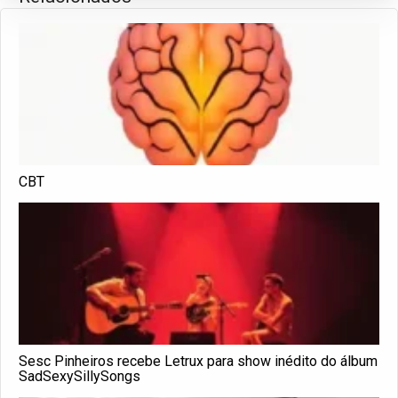
CBT
Sesc Pinheiros recebe Letrux para show inédito do álbum
SadSexySillySongs