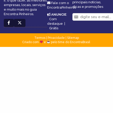
ir, o que fazer, as melhores
principais notícias,
Fale com o
empresas, locais, serviços
dicas e promoções
EncontraPinheiros
e muito mais no guia
Encontra Pinheiros.
ANUNCIE
:
Com
destaque
|
Grátis
Termos
|
Privacidade
|
Sitemap
Criado com
e
pelo time do EncontraBrasil