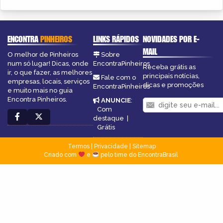
ENCONTRA
PINHEIROS
LINKS RÁPIDOS
NOVIDADES POR E-
MAIL
O melhor de Pinheiros
Sobre
num só lugar! Dicas, onde
EncontraPinheiros
Receba grátis as
ir, o que fazer, as melhores
principais notícias,
Fale com o
empresas, locais, serviços
dicas e promoções
EncontraPinheiros
e muito mais no guia
Encontra Pinheiros.
ANUNCIE
:
Com
destaque
|
Grátis
Termos
|
Privacidade
|
Sitemap
Criado com
e
pelo time do EncontraBrasil