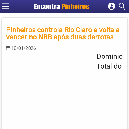
Encontra
Pinheiros
Cadastrar empresa
Fazer login
Pinheiros controla Rio Claro e volta a
Criar conta
vencer no NBB após duas derrotas
18/01/2026
Domínio
Total do