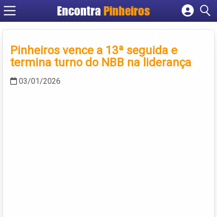
Encontra
Pinheiros
Cadastrar empresa
Fazer login
Pinheiros vence a 13ª seguida e
Criar conta
termina turno do NBB na liderança
03/01/2026