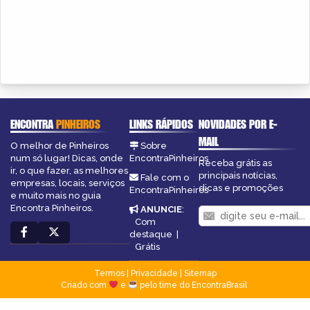
ENCONTRA
PINHEIROS
LINKS RÁPIDOS
NOVIDADES POR E-
MAIL
O melhor de Pinheiros
Sobre
num só lugar! Dicas, onde
EncontraPinheiros
Receba grátis as
ir, o que fazer, as melhores
principais notícias,
Fale com o
empresas, locais, serviços
dicas e promoções
EncontraPinheiros
e muito mais no guia
Encontra Pinheiros.
ANUNCIE
:
Com
destaque
|
Grátis
Termos
|
Privacidade
|
Sitemap
Criado com
e
pelo time do EncontraBrasil