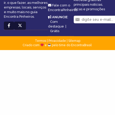
ir, o que fazer, as melhores
principais notícias,
Fale com o
empresas, locais, serviços
dicas e promoções
EncontraPinheiros
e muito mais no guia
Encontra Pinheiros.
ANUNCIE
:
Com
destaque
|
Grátis
Termos
|
Privacidade
|
Sitemap
Criado com
e
pelo time do EncontraBrasil