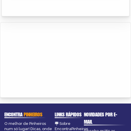
ENCONTRA
PINHEIROS
LINKS RÁPIDOS
NOVIDADES POR E-
MAIL
O melhor de Pinheiros
Sobre
num só lugar! Dicas, onde
EncontraPinheiros
Receba grátis as