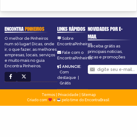
ENCONTRA
PINHEIROS
LINKS RÁPIDOS
NOVIDADES POR E-
MAIL
O melhor de Pinheiros
Sobre
num só lugar! Dicas, onde
EncontraPinheiros
Receba grátis as
ir, o que fazer, as melhores
principais notícias,
Fale com o
empresas, locais, serviços
dicas e promoções
EncontraPinheiros
e muito mais no guia
Encontra Pinheiros.
ANUNCIE
:
Com
destaque
|
Grátis
Termos
|
Privacidade
|
Sitemap
Criado com
e
pelo time do EncontraBrasil