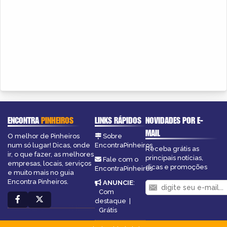
ENCONTRA
PINHEIROS
LINKS RÁPIDOS
NOVIDADES POR E-
MAIL
O melhor de Pinheiros
Sobre
num só lugar! Dicas, onde
EncontraPinheiros
Receba grátis as
ir, o que fazer, as melhores
principais notícias,
Fale com o
empresas, locais, serviços
dicas e promoções
EncontraPinheiros
e muito mais no guia
Encontra Pinheiros.
ANUNCIE
:
Com
destaque
|
Grátis