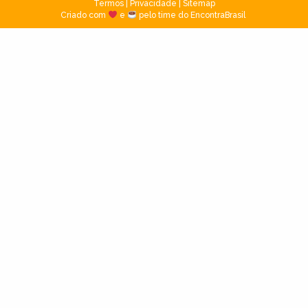
Termos
|
Privacidade
|
Sitemap
Criado com
e
pelo time do EncontraBrasil