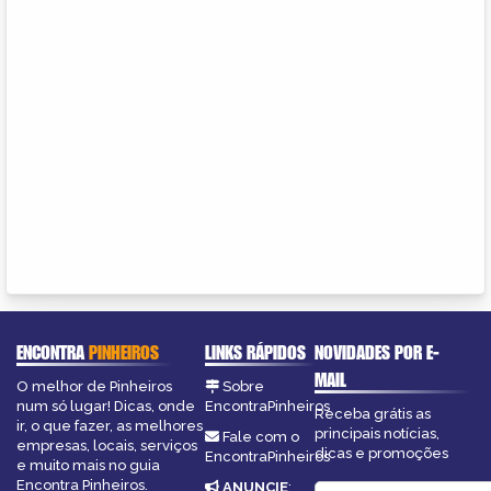
ENCONTRA
PINHEIROS
LINKS RÁPIDOS
NOVIDADES POR E-
MAIL
O melhor de Pinheiros
Sobre
num só lugar! Dicas, onde
EncontraPinheiros
Receba grátis as
ir, o que fazer, as melhores
principais notícias,
Fale com o
empresas, locais, serviços
dicas e promoções
EncontraPinheiros
e muito mais no guia
Encontra Pinheiros.
ANUNCIE
: