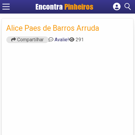
Encontra
Pinheiros
Cadastrar empresa
Fazer login
Alice Paes de Barros Arruda
Criar conta
Compartilhar
Avalie!
291