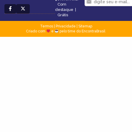
Com
destaque
|
Grátis
Termos
|
Privacidade
|
Sitemap
Criado com
e
pelo time do EncontraBrasil