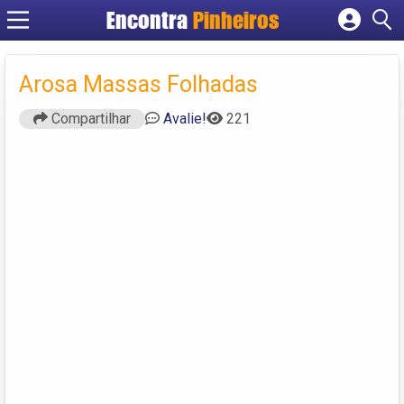
Encontra
Pinheiros
Cadastrar empresa
Fazer login
Arosa Massas Folhadas
Criar conta
Compartilhar
Avalie!
221