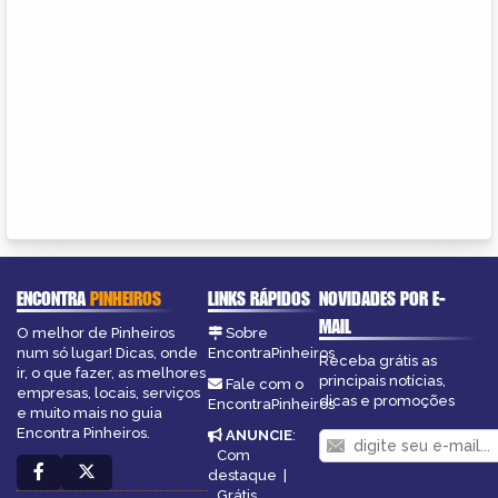
ENCONTRA
PINHEIROS
LINKS RÁPIDOS
NOVIDADES POR E-
MAIL
O melhor de Pinheiros
Sobre
num só lugar! Dicas, onde
EncontraPinheiros
Receba grátis as
ir, o que fazer, as melhores
principais notícias,
Fale com o
empresas, locais, serviços
dicas e promoções
EncontraPinheiros
e muito mais no guia
Encontra Pinheiros.
ANUNCIE
:
Com
destaque
|
Grátis