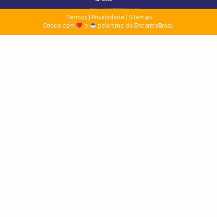
Termos
|
Privacidade
|
Sitemap
Criado com
e
pelo time do EncontraBrasil