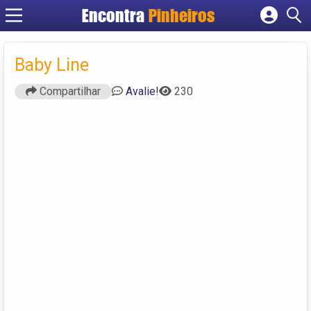
Encontra
Pinheiros
Cadastrar empresa
Fazer login
Baby Line
Criar conta
Compartilhar
Avalie!
230