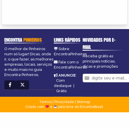
ENCONTRA
PINHEIROS
LINKS RÁPIDOS
NOVIDADES POR E-
MAIL
O melhor de Pinheiros
Sobre
num só lugar! Dicas, onde
EncontraPinheiros
Receba grátis as
ir, o que fazer, as melhores
principais notícias,
Fale com o
empresas, locais, serviços
dicas e promoções
EncontraPinheiros
e muito mais no guia
Encontra Pinheiros.
ANUNCIE
:
Com
destaque
|
Grátis
Termos
|
Privacidade
|
Sitemap
Criado com
e
pelo time do EncontraBrasil