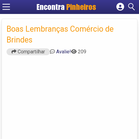
Encontra
Pinheiros
Cadastrar empresa
Fazer login
Boas Lembranças Comércio de
Criar conta
Brindes
Compartilhar
Avalie!
209