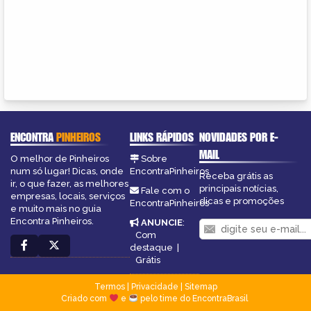
ENCONTRA
PINHEIROS
LINKS RÁPIDOS
NOVIDADES POR E-
MAIL
O melhor de Pinheiros
Sobre
num só lugar! Dicas, onde
EncontraPinheiros
Receba grátis as
ir, o que fazer, as melhores
principais notícias,
Fale com o
empresas, locais, serviços
dicas e promoções
EncontraPinheiros
e muito mais no guia
Encontra Pinheiros.
ANUNCIE
:
Com
destaque
|
Grátis
Termos
|
Privacidade
|
Sitemap
Criado com
e
pelo time do EncontraBrasil