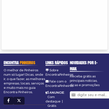
ENCONTRA
PINHEIROS
LINKS RÁPIDOS
NOVIDADES POR E-
MAIL
O melhor de Pinheiros
Sobre
num só lugar! Dicas, onde
EncontraPinheiros
Receba grátis as
ir, o que fazer, as melhores
principais notícias,
Fale com o
empresas, locais, serviços
dicas e promoções
EncontraPinheiros
e muito mais no guia
Encontra Pinheiros.
ANUNCIE
:
Com
destaque
|
Grátis