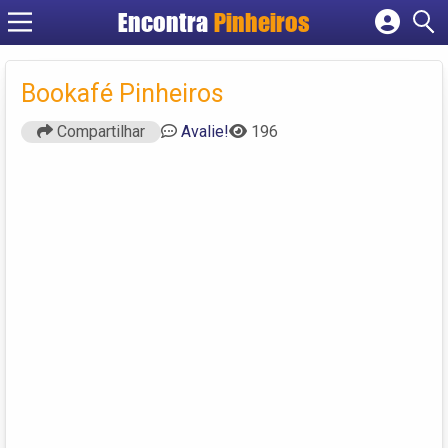
Encontra
Pinheiros
Cadastrar empresa
Fazer login
Bookafé Pinheiros
Criar conta
Compartilhar
Avalie!
196