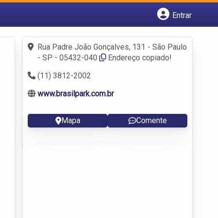
Entrar
Cadastrar empresa
Fazer login
Rua Padre João Gonçalves, 131 - São Paulo
Criar conta
- SP - 05432-040
Endereço copiado!
(11) 3812-2002
www.brasilpark.com.br
Mapa
Comente