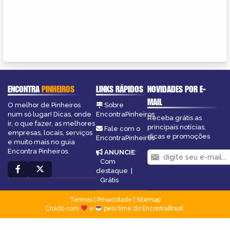
ENCONTRA
PINHEIROS
LINKS RÁPIDOS
NOVIDADES POR E-
MAIL
O melhor de Pinheiros
Sobre
num só lugar! Dicas, onde
EncontraPinheiros
Receba grátis as
ir, o que fazer, as melhores
principais notícias,
Fale com o
empresas, locais, serviços
dicas e promoções
EncontraPinheiros
e muito mais no guia
Encontra Pinheiros.
ANUNCIE
:
Com
destaque
|
Grátis
Termos
|
Privacidade
|
Sitemap
Criado com
e
pelo time do EncontraBrasil