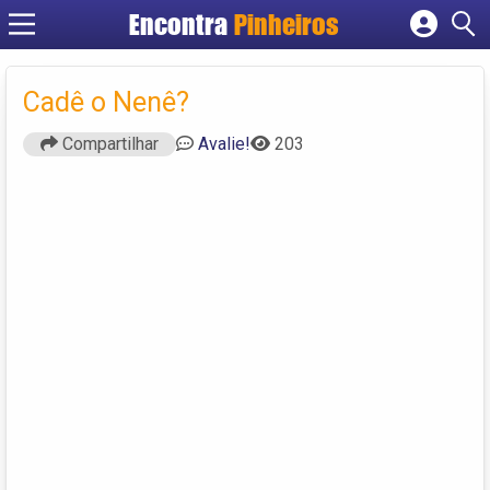
Encontra
Pinheiros
Cadastrar empresa
Fazer login
Cadê o Nenê?
Criar conta
Compartilhar
Avalie!
203