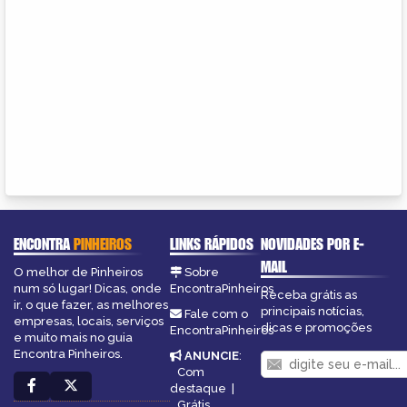
ENCONTRA
PINHEIROS
LINKS RÁPIDOS
NOVIDADES POR E-
MAIL
O melhor de Pinheiros
Sobre
num só lugar! Dicas, onde
EncontraPinheiros
Receba grátis as
ir, o que fazer, as melhores
principais notícias,
Fale com o
empresas, locais, serviços
dicas e promoções
EncontraPinheiros
e muito mais no guia
Encontra Pinheiros.
ANUNCIE
:
Com
destaque
|
Grátis