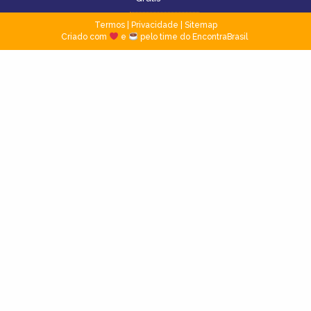
Termos
|
Privacidade
|
Sitemap
Criado com
e
pelo time do EncontraBrasil