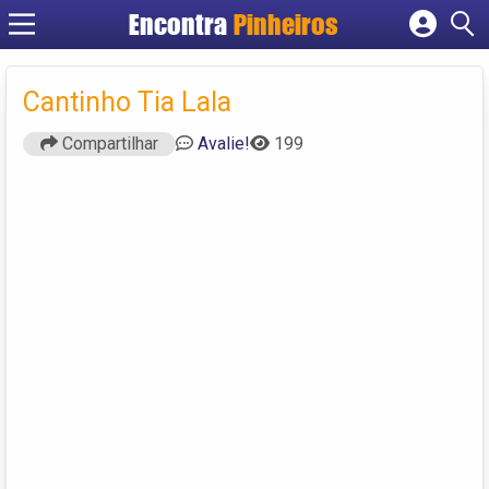
Encontra
Pinheiros
Cadastrar empresa
Fazer login
Cantinho Tia Lala
Criar conta
Compartilhar
Avalie!
199