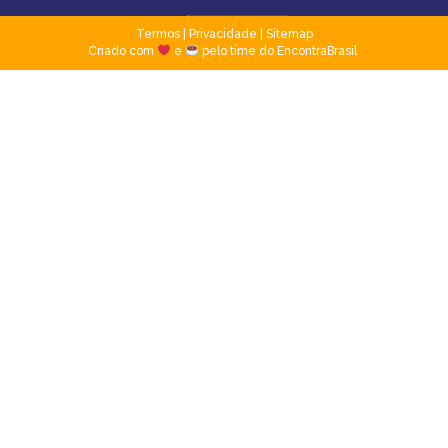
Termos
|
Privacidade
|
Sitemap
Criado com
e
pelo time do EncontraBrasil