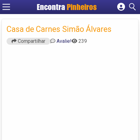
Encontra
Pinheiros
Cadastrar empresa
Fazer login
Casa de Carnes Simão Álvares
Criar conta
Compartilhar
Avalie!
239