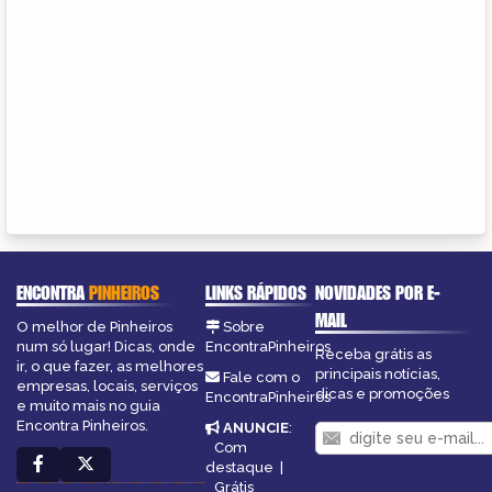
ENCONTRA
PINHEIROS
LINKS RÁPIDOS
NOVIDADES POR E-
MAIL
O melhor de Pinheiros
Sobre
num só lugar! Dicas, onde
EncontraPinheiros
Receba grátis as
ir, o que fazer, as melhores
principais notícias,
Fale com o
empresas, locais, serviços
dicas e promoções
EncontraPinheiros
e muito mais no guia
Encontra Pinheiros.
ANUNCIE
:
Com
destaque
|
Grátis