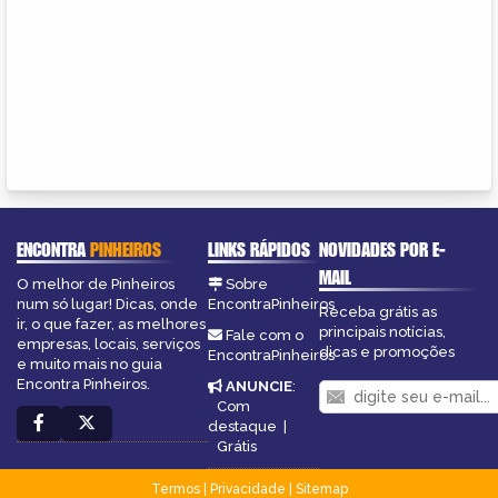
ENCONTRA
PINHEIROS
LINKS RÁPIDOS
NOVIDADES POR E-
MAIL
O melhor de Pinheiros
Sobre
num só lugar! Dicas, onde
EncontraPinheiros
Receba grátis as
ir, o que fazer, as melhores
principais notícias,
Fale com o
empresas, locais, serviços
dicas e promoções
EncontraPinheiros
e muito mais no guia
Encontra Pinheiros.
ANUNCIE
:
Com
destaque
|
Grátis
Termos
|
Privacidade
|
Sitemap