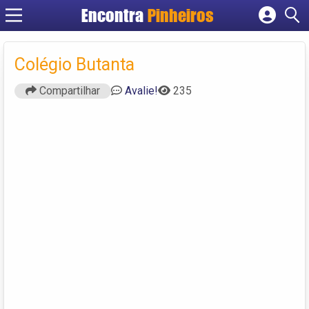
Encontra
Pinheiros
Cadastrar empresa
Fazer login
Colégio Butanta
Criar conta
Compartilhar
Avalie!
235