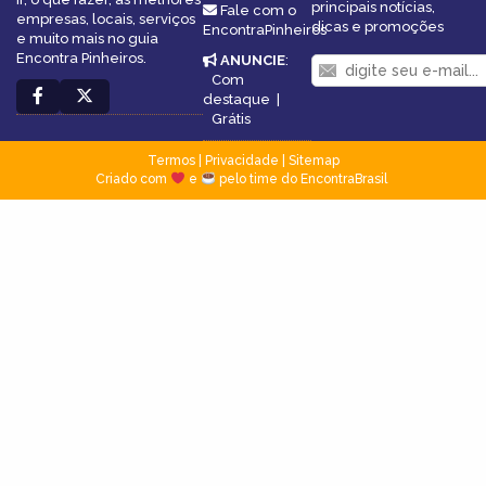
principais notícias,
Fale com o
empresas, locais, serviços
dicas e promoções
EncontraPinheiros
e muito mais no guia
Encontra Pinheiros.
ANUNCIE
:
Com
destaque
|
Grátis
Termos
|
Privacidade
|
Sitemap
Criado com
e
pelo time do EncontraBrasil