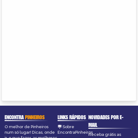
ENCONTRA
PINHEIROS
LINKS RÁPIDOS
NOVIDADES POR E-
MAIL
O melhor de Pinheiros
Sobre
num só lugar! Dicas, onde
EncontraPinheiros
Receba grátis as
ir, o que fazer, as melhores