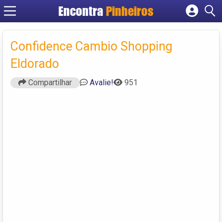
Encontra
Pinheiros
Cadastrar empresa
Fazer login
Confidence Cambio Shopping
Criar conta
Eldorado
Compartilhar
Avalie!
951