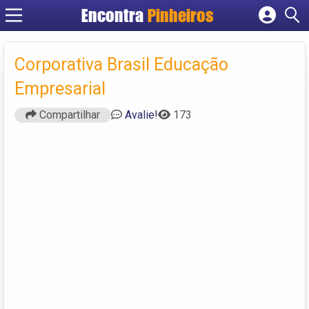
Encontra
Pinheiros
Cadastrar empresa
Fazer login
Corporativa Brasil Educação
Criar conta
Empresarial
Compartilhar
Avalie!
173