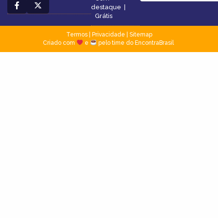
destaque
|
Grátis
Termos
|
Privacidade
|
Sitemap
Criado com
e
pelo time do EncontraBrasil