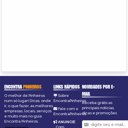
ENCONTRA
PINHEIROS
LINKS RÁPIDOS
NOVIDADES POR E-
MAIL
O melhor de Pinheiros
Sobre
num só lugar! Dicas, onde
EncontraPinheiros
Receba grátis as
ir, o que fazer, as melhores
principais notícias,
Fale com o
empresas, locais, serviços
dicas e promoções
EncontraPinheiros
e muito mais no guia
Encontra Pinheiros.
ANUNCIE
:
Com