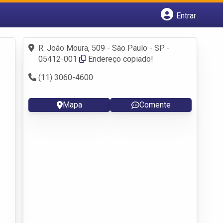
Entrar
Cadastrar empresa
Fazer login
R. João Moura, 509 - São Paulo - SP -
Criar conta
05412-001
Endereço copiado!
(11) 3060-4600
Mapa
Comente