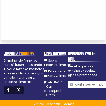
ENCONTRA
PINHEIROS
LINKS RÁPIDOS
NOVIDADES POR E-
MAIL
O melhor de Pinheiros
Sobre
num só lugar! Dicas, onde
EncontraPinheiros
Receba grátis as
ir, o que fazer, as melhores
principais notícias,
Fale com o
empresas, locais, serviços
dicas e promoções
EncontraPinheiros
e muito mais no guia
Encontra Pinheiros.
ANUNCIE
:
Com
destaque
|
Grátis
Termos
|
Privacidade
|
Sitemap