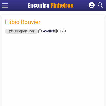
Encontra
Pinheiros
Cadastrar empresa
Fazer login
Fábio Bouvier
Criar conta
Compartilhar
Avalie!
178