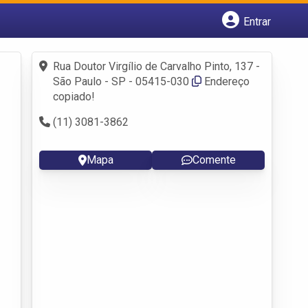
Entrar
Cadastrar empresa
Fazer login
Rua Doutor Virgílio de Carvalho Pinto, 137 -
Criar conta
São Paulo - SP - 05415-030
Endereço
copiado!
(11) 3081-3862
Mapa
Comente