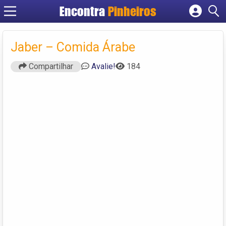
Encontra
Pinheiros
Cadastrar empresa
Fazer login
Jaber – Comida Árabe
Criar conta
Compartilhar
Avalie!
184