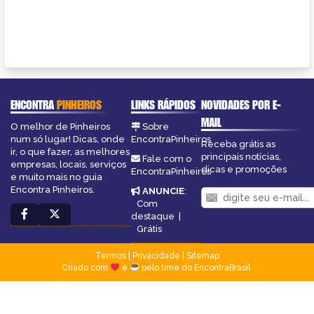
ENCONTRA
PINHEIROS
LINKS RÁPIDOS
NOVIDADES POR E-
MAIL
O melhor de Pinheiros
Sobre
num só lugar! Dicas, onde
EncontraPinheiros
Receba grátis as
ir, o que fazer, as melhores
principais notícias,
Fale com o
empresas, locais, serviços
dicas e promoções
EncontraPinheiros
e muito mais no guia
Encontra Pinheiros.
ANUNCIE
:
Com
destaque
|
Grátis
Termos
|
Privacidade
|
Sitemap
Criado com
e
pelo time do EncontraBrasil