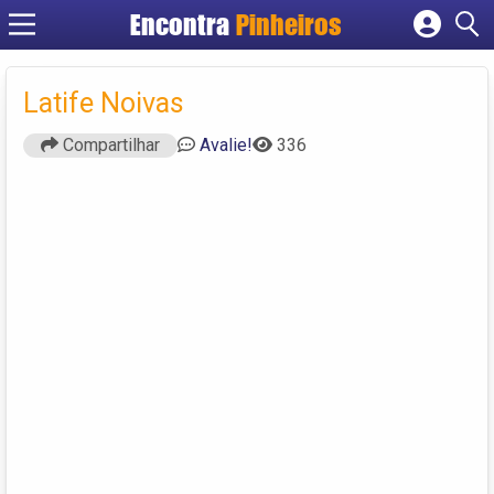
Encontra
Pinheiros
Cadastrar empresa
Fazer login
Latife Noivas
Criar conta
Compartilhar
Avalie!
336