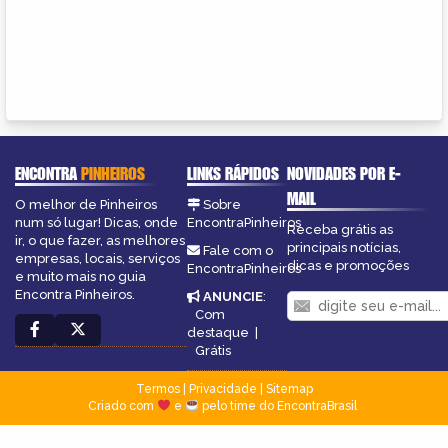
ENCONTRA
PINHEIROS
LINKS RÁPIDOS
NOVIDADES POR E-
MAIL
O melhor de Pinheiros
Sobre
num só lugar! Dicas, onde
EncontraPinheiros
Receba grátis as
ir, o que fazer, as melhores
principais notícias,
Fale com o
empresas, locais, serviços
dicas e promoções
EncontraPinheiros
e muito mais no guia
Encontra Pinheiros.
ANUNCIE
:
Com
destaque
|
Grátis
Termos
|
Privacidade
|
Sitemap
Criado com
e
pelo time do EncontraBrasil