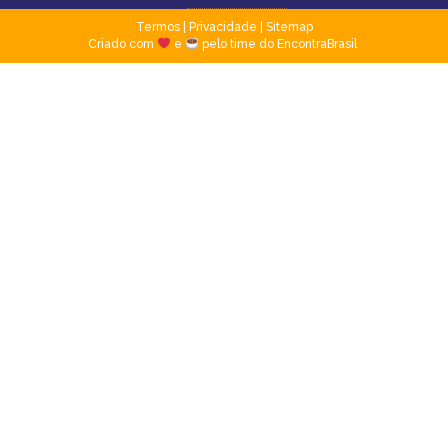
Termos
|
Privacidade
|
Sitemap
Criado com
e
pelo time do EncontraBrasil