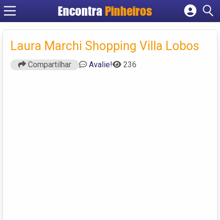
Encontra
Pinheiros
Cadastrar empresa
Fazer login
Laura Marchi Shopping Villa Lobos
Criar conta
Compartilhar
Avalie!
236