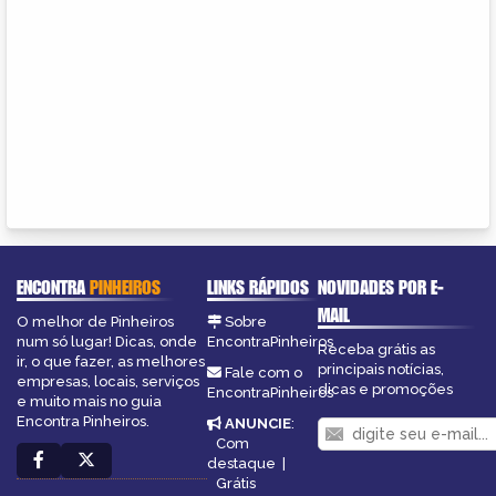
ENCONTRA
PINHEIROS
LINKS RÁPIDOS
NOVIDADES POR E-
MAIL
O melhor de Pinheiros
Sobre
num só lugar! Dicas, onde
EncontraPinheiros
Receba grátis as
ir, o que fazer, as melhores
principais notícias,
Fale com o
empresas, locais, serviços
dicas e promoções
EncontraPinheiros
e muito mais no guia
Encontra Pinheiros.
ANUNCIE
:
Com
destaque
|
Grátis