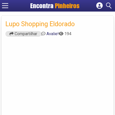
Encontra
Pinheiros
Cadastrar empresa
Fazer login
Lupo Shopping Eldorado
Criar conta
Compartilhar
Avalie!
194