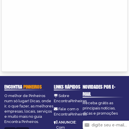
ENCONTRA
PINHEIROS
LINKS RÁPIDOS
NOVIDADES POR E-
MAIL
O melhor de Pinheiros
Sobre
num só lugar! Dicas, onde
EncontraPinheiros
Receba grátis as
ir, o que fazer, as melhores
principais notícias,
Fale com o
empresas, locais, serviços
dicas e promoções
EncontraPinheiros
e muito mais no guia
Encontra Pinheiros.
ANUNCIE
:
Com