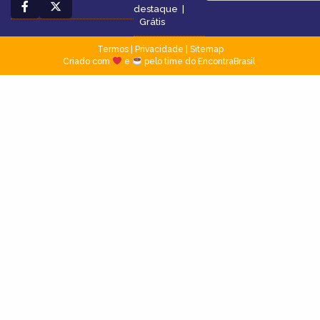
destaque
|
Grátis
Termos
|
Privacidade
|
Sitemap
Criado com
e
pelo time do EncontraBrasil