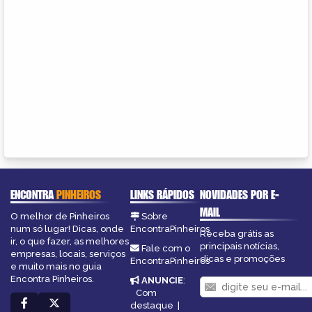
ENCONTRA
PINHEIROS
LINKS RÁPIDOS
NOVIDADES POR E-
MAIL
O melhor de Pinheiros
Sobre
num só lugar! Dicas, onde
EncontraPinheiros
Receba grátis as
ir, o que fazer, as melhores
principais notícias,
Fale com o
empresas, locais, serviços
dicas e promoções
EncontraPinheiros
e muito mais no guia
Encontra Pinheiros.
ANUNCIE
:
Com
destaque
|