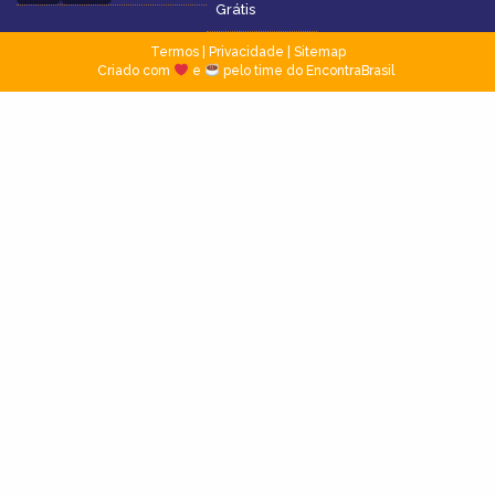
Grátis
Termos
|
Privacidade
|
Sitemap
Criado com
e
pelo time do EncontraBrasil