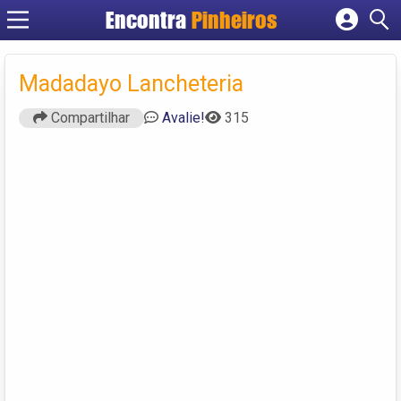
Encontra
Pinheiros
Cadastrar empresa
Fazer login
Madadayo Lancheteria
Criar conta
Compartilhar
Avalie!
315