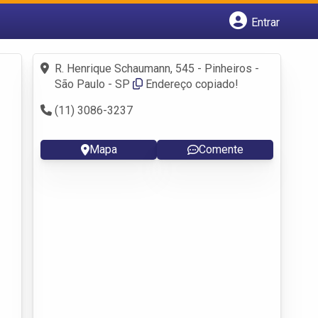
Entrar
Cadastrar empresa
Fazer login
R. Henrique Schaumann, 545 - Pinheiros -
Criar conta
São Paulo - SP
Endereço copiado!
(11) 3086-3237
Mapa
Comente