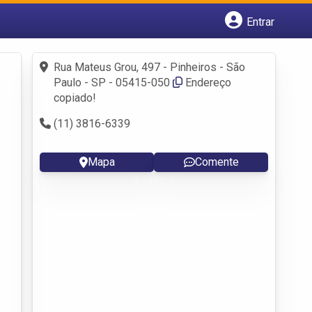
Entrar
Cadastrar empresa
Fazer login
Rua Mateus Grou, 497 - Pinheiros - São
Criar conta
Paulo - SP - 05415-050
Endereço
copiado!
(11) 3816-6339
Mapa
Comente