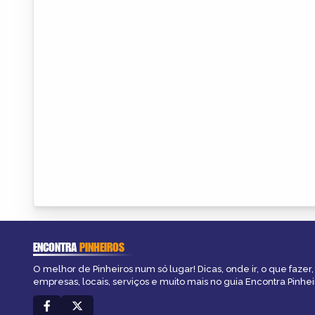
ENCONTRA
PINHEIROS
O melhor de Pinheiros num só lugar! Dicas, onde ir, o que fazer
empresas, locais, serviços e muito mais no guia Encontra Pinhei