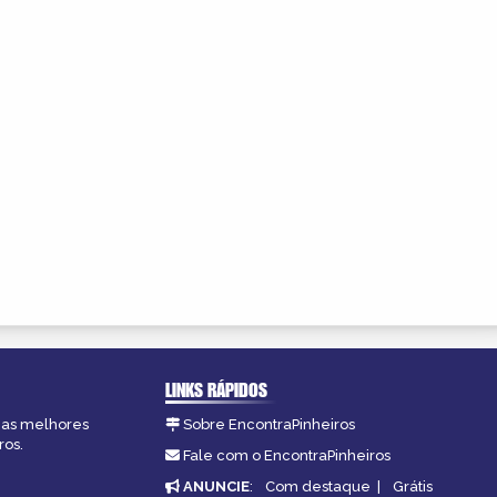
LINKS RÁPIDOS
, as melhores
Sobre EncontraPinheiros
ros.
Fale com o EncontraPinheiros
ANUNCIE
:
Com destaque
|
Grátis