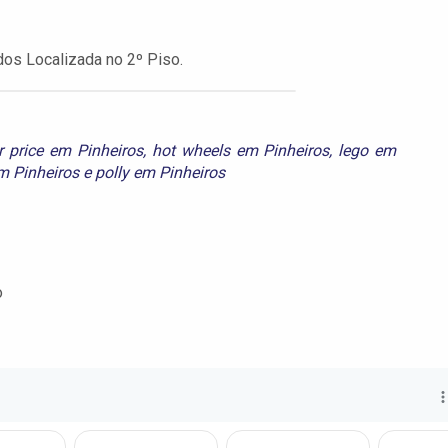
os Localizada no 2º Piso.
er price em Pinheiros
,
hot wheels em Pinheiros
,
lego em
m Pinheiros
e
polly em Pinheiros
o