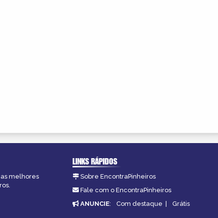
LINKS RÁPIDOS
, as melhores
Sobre EncontraPinheiros
ros.
Fale com o EncontraPinheiros
ANUNCIE
:
Com destaque
|
Grátis