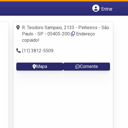
Entrar
Cadastrar empresa
Fazer login
R. Teodoro Sampaio, 2133 - Pinheiros - São
Criar conta
Paulo - SP - 05405-200
Endereço
copiado!
(11) 3812-5509
Mapa
Comente