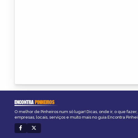
ENCONTRA
PINHEIROS
O melhor de Pinheiros num só lugar! Dicas, onde ir, o que fazer
empresas, locais, serviços e muito mais no guia Encontra Pinhei