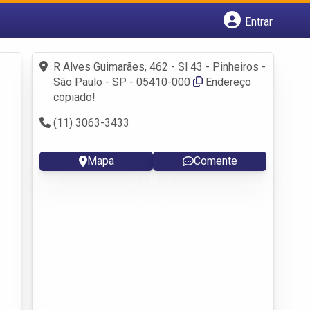
Entrar
Cadastrar empresa
Fazer login
R Alves Guimarães, 462 - Sl 43 - Pinheiros -
Criar conta
São Paulo - SP - 05410-000
Endereço
copiado!
(11) 3063-3433
Mapa
Comente