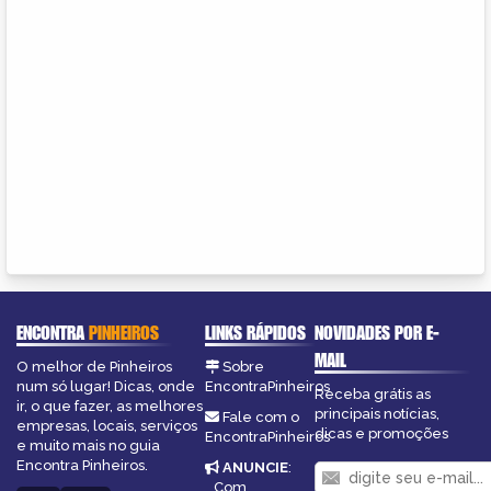
ENCONTRA
PINHEIROS
LINKS RÁPIDOS
NOVIDADES POR E-
MAIL
O melhor de Pinheiros
Sobre
num só lugar! Dicas, onde
EncontraPinheiros
Receba grátis as
ir, o que fazer, as melhores
principais notícias,
Fale com o
empresas, locais, serviços
dicas e promoções
EncontraPinheiros
e muito mais no guia
Encontra Pinheiros.
ANUNCIE
:
Com