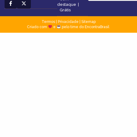
destaque
|
Grátis
Termos
|
Privacidade
|
Sitemap
Criado com
e
pelo time do EncontraBrasil