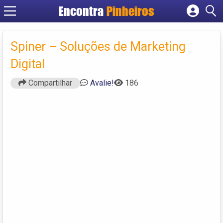
Encontra
Pinheiros
Cadastrar empresa
Fazer login
Spiner – Soluções de Marketing
Criar conta
Digital
Compartilhar
Avalie!
186