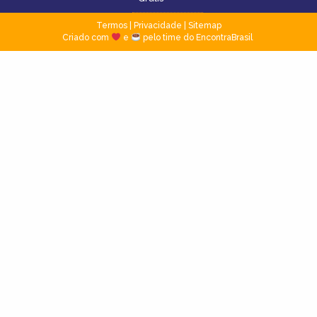
Termos
|
Privacidade
|
Sitemap
Criado com
e
pelo time do EncontraBrasil