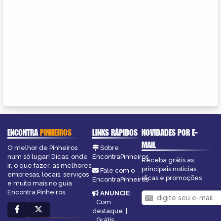
ENCONTRA
PINHEIROS
LINKS RÁPIDOS
NOVIDADES POR E-
MAIL
O melhor de Pinheiros
Sobre
num só lugar! Dicas, onde
EncontraPinheiros
Receba grátis as
ir, o que fazer, as melhores
principais notícias,
Fale com o
empresas, locais, serviços
dicas e promoções
EncontraPinheiros
e muito mais no guia
Encontra Pinheiros.
ANUNCIE
:
Com
destaque
|
Grátis