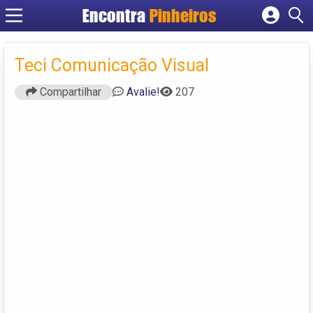
Encontra
Pinheiros
Cadastrar empresa
Fazer login
Teci Comunicação Visual
Criar conta
Compartilhar
Avalie!
207