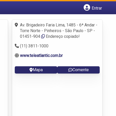
Entrar
Cadastrar empresa
Fazer login
Av. Brigadeiro Faria Lima, 1485 - 6ª Andar -
Criar conta
Torre Norte - Pinheiros - São Paulo - SP -
01451-904
Endereço copiado!
(11) 3811-1000
www.teleatlantic.com.br
Mapa
Comente