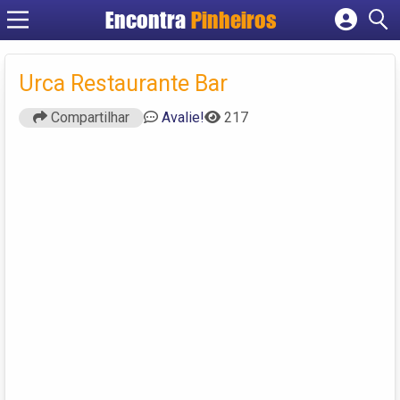
Encontra
Pinheiros
Cadastrar empresa
Fazer login
Urca Restaurante Bar
Criar conta
Compartilhar
Avalie!
217