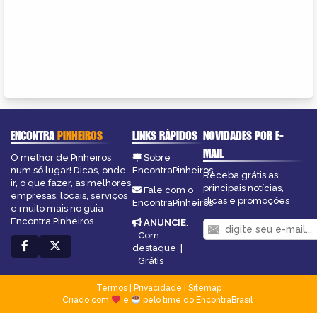
ENCONTRA
PINHEIROS
LINKS RÁPIDOS
NOVIDADES POR E-
MAIL
O melhor de Pinheiros
Sobre
num só lugar! Dicas, onde
EncontraPinheiros
Receba grátis as
ir, o que fazer, as melhores
principais notícias,
Fale com o
empresas, locais, serviços
dicas e promoções
EncontraPinheiros
e muito mais no guia
Encontra Pinheiros.
ANUNCIE
:
Com
destaque
|
Grátis
Termos
|
Privacidade
|
Sitemap
Criado com
e
pelo time do EncontraBrasil