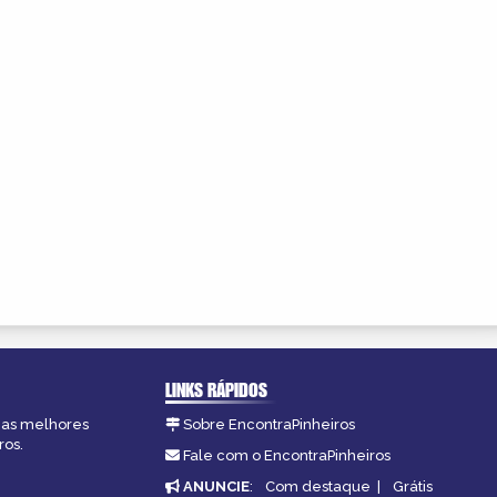
LINKS RÁPIDOS
, as melhores
Sobre EncontraPinheiros
ros.
Fale com o EncontraPinheiros
ANUNCIE
:
Com destaque
|
Grátis