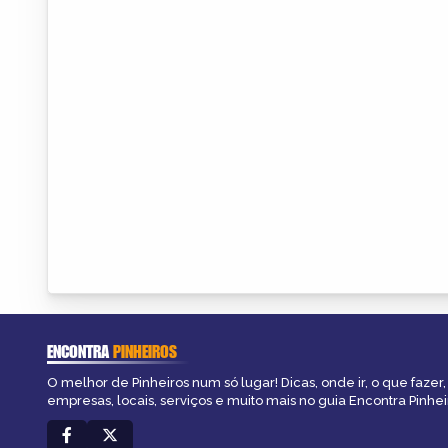
ENCONTRA
PINHEIROS
O melhor de Pinheiros num só lugar! Dicas, onde ir, o que fazer
empresas, locais, serviços e muito mais no guia Encontra Pinhei