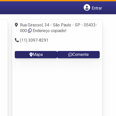
Entrar
Cadastrar empresa
Fazer login
Rua Girassol, 34 - São Paulo - SP - 05433-
Criar conta
000
Endereço copiado!
(11) 3097-8291
Mapa
Comente