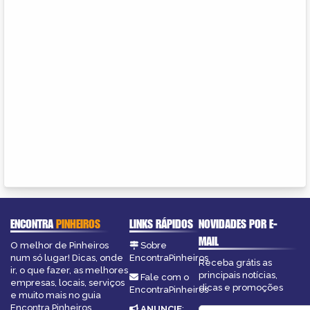
ENCONTRA
PINHEIROS
LINKS RÁPIDOS
NOVIDADES POR E-
MAIL
O melhor de Pinheiros
Sobre
num só lugar! Dicas, onde
EncontraPinheiros
Receba grátis as
ir, o que fazer, as melhores
principais notícias,
Fale com o
empresas, locais, serviços
dicas e promoções
EncontraPinheiros
e muito mais no guia
Encontra Pinheiros.
ANUNCIE
: