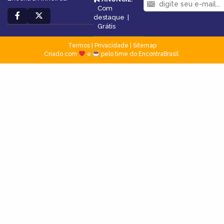
Com
destaque
|
Grátis
Termos
|
Privacidade
|
Sitemap
Criado com
e
pelo time do EncontraBrasil