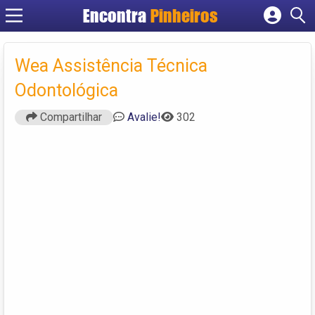
Encontra
Pinheiros
Cadastrar empresa
Fazer login
Wea Assistência Técnica
Criar conta
Odontológica
Compartilhar
Avalie!
302