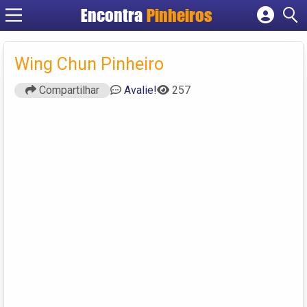
Encontra
Pinheiros
Cadastrar empresa
Fazer login
Wing Chun Pinheiro
Criar conta
Compartilhar
Avalie!
257