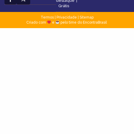
destaque
|
Grátis
Termos
|
Privacidade
|
Sitemap
Criado com
e
pelo time do EncontraBrasil