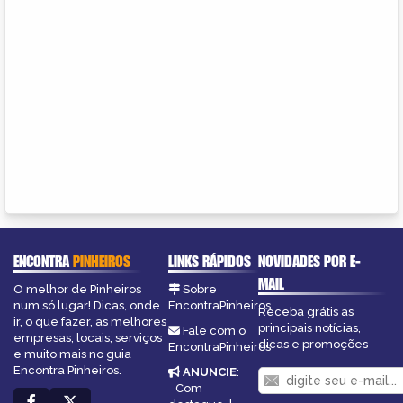
ENCONTRA
PINHEIROS
LINKS RÁPIDOS
NOVIDADES POR E-
MAIL
O melhor de Pinheiros
Sobre
num só lugar! Dicas, onde
EncontraPinheiros
Receba grátis as
ir, o que fazer, as melhores
principais notícias,
Fale com o
empresas, locais, serviços
dicas e promoções
EncontraPinheiros
e muito mais no guia
Encontra Pinheiros.
ANUNCIE
:
Com